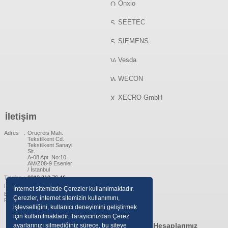
Onxio
SEETEC
SIEMENS
Vesda
WECON
XECRO GmbH
İletişim
Adres
:
Oruçreis Mah.
Tekstilkent Cd.
Tekstilkent Sanayi
Sit.
A-08 Apt. No:10
AM/Z08-9 Esenler
/ İstanbul
Telefon
:
0212 210 76 46
Fax
:
0212 220 50 45
İnternet sitemizde Çerezler kullanılmaktadır.
E-
:
info@dacel.com.tr
Çerezler, internet sitemizin kullanımını,
Posta
işlevselliğini, kullanıcı deneyimini geliştirmek
için kullanılmaktadır. Tarayıcınızdan Çerez
Sosyal Medya Hesaplarımız
ayarlarınızı silmediğiniz sürece, bu siteye