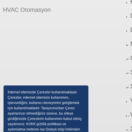
HVAC Otomasyon
İnternet sitemizde Çerezler kullanılmaktadır.
Çerezler, internet sitemizin kullanımını,
işlevselliğini, kullanıcı deneyimini geliştirmek
için kullanılmaktadır. Tarayıcınızdan Çerez
ayarlarınızı silmediğiniz sürece, bu siteye
girdiğinizde Çerezlerin kullanımını kabul etmiş
sayılırsınız. KVKK gizlilik politikası ve
İletişim
aydınlatma metnine ise Detaylı bilgi linkinden