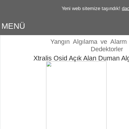
Yeni web sitemize taşındık!
dac
MENÜ
Yangın
Algılama
ve
Alarm
Dedektorler
Xtralis Osid Açık Alan Duman A